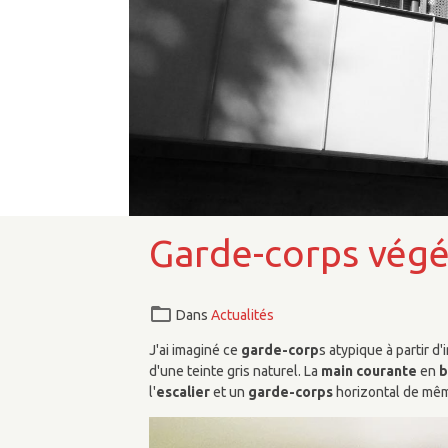
Garde-corps végé
Dans
Actualités
J'ai imaginé ce
garde-corp
s atypique à partir d
d'une teinte gris naturel. La
main courante
en
b
l'
escalier
et un
garde-corps
horizontal de même