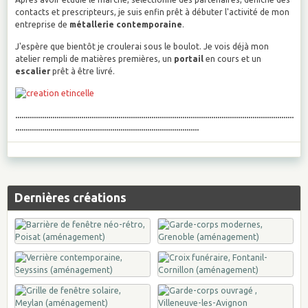
contacts et prescripteurs, je suis enfin prêt à débuter l'activité de mon
entreprise de
métallerie contemporaine
.
J'espère que bientôt je croulerai sous le boulot. Je vois déjà mon
atelier rempli de matières premières, un
portail
en cours et un
escalier
prêt à être livré.
.......................................................................................................................................
.........................................................................................
Dernières créations